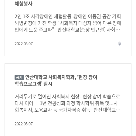
김태한 사회복지학과장은 “최근 노령인구와 복지 수요
체험행사
증가로 인해 현장 적합도가 높은 인력개발이 필요하
다. 사회복지학과에서도 실무능력향상을 위한 현장 연
2인 1조 시각장애인 체험활동..장애인 이동권 공감 기회
계 특화 교육프로그램들을 운영 중이다”라고 하였다. 한
뇌병변장애 가진 학생 “사회복지 대상자 넘어 다른 장애
편 안산대학교 사회복지학과는 20년 이상 사회복지사
인에게 도움 주고파” 안산대학교(총장 안규철) 사회복
와 보육교사를 배출하였으며 현재 3년제 전문학사과정
지학과는 20일 장애인의날 기념 ‘시각장애인 체험활
과 1년제 학사학위 과정을 연속적으로 운영하여 졸업
동’을 진행했다고 밝혔다. 이날 행사는 최근 사회적 관심
2022.05.07
attach_file
시에 학사학위뿐만 아니라 사회복지사, 보육교사, 청소
사인 장애인 이동권에 대한 재학생들의 체험으로 장애
인복지의 필요성에 대하여 공감하는 기회가 됐다. 순서
년지도사 등의 국가 자격증 취득이 가능하다.
는 김태한 사회복지학과장의 ‘시각장애인에 대한 에티
켓 및 시각장애인 지팡이 사용법’ 특강 이후 학생들의 ‘2
인 1조로 장애인과 안내인 역할 체험’으로 구성됐다. 참
안산대학교 사회복지학과, ‘현장 참여
공지
여 학생들은 “짧은 시간이지만 시각장애인 역할을 해보
학습프로그램’ 실시
면서 이동 시에 불편함, 두려움, 답답함 등을 경험하였고
평소 주의 깊게 생각하지 않았던 많은 부분에서 장애인
거리두기로 멀어진 사회복지 현장.. 현장 참여 학습으로
들의 고통을 느끼게 되었다”라고 하였다. 재학생 중 중
다시 이어 1년 전공심화 과정 학사학위 취득 및... 사
증 뇌병변장애를 가지고 있는 이춘영 학생(사회복지학
회복지사, 보육교사 등 국가자격증 취득 안산대학교
과 2학년)도 자신의 살아온 경험을 학생들과 나누었
(총장 안규철) 사회복지학과는 학생의 현장실무 역량과
다. 초중고등학교 때까지는 장애인활동지원사의 도움을
전문성 향상을 위하여 현장 참여 학습프로그램을 실시
2022.05.07
받아서 등하교하였지만, 대학 입학 이후 교통약자이동
한다고 밝혔다. 참여 학생들은 매주 복지기관을 방문하