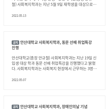
철) 사회복지학과는 지난 5월 9일 재학생을 대상으로 산
업체 시설장 초청 취업특강을 실시했다. 이날 특강은 사
회복지학과 전공인 복지 및 보육분야의 구인동향, 취업
2022.05.13
시장 전망, 직무전문성 향상 등에 대한 이해를 돕기 위하
여 졸업생이 재직 중인 어린이집 원장, 노인장기요양 시
설장을 초빙하여 진행되었다. 강사들은 저출산 고령사
회라는 거대한 사회적 변화 속에서 보육분야와 노인복
지분야의 취업경쟁력을 갖추기 위한 전략을 제시했
안산대학교 사회복지학과, 동문 선배 취업특강
공지
다. 무엇보다 급여나 외형적인 직업 조건이 아닌 자신의
진행
적성에 맞는 진로를 선택하고, 인생을 멀리 보고 큰 그림
을 그리는 안목을 가지도록 조언했다. 사회복지학과장
안산대학교(총장 안규철) 사회복지학과는 지난 19일 신
인 김태한 교수는 ‘우리는 사회적 약자를 옹호하는 가치
입생 대상 학과 동문 선배 취업특강을 진행했다고 밝혔
에 기반한 전문직이라는 자긍심을 가지는 것이 필요하
다. 사회복지학과는 사회복지 현장에서 근무하는 3명의
며, 많은 선배들이 복지와 보육분야에서 묵묵히 섬기는
졸업생을 강사로 초청하여 신입생들이 진로를 위해 알
삶을 실천하고 있다’고 재학생들을 격려했다. 안산대학
아야 할 것, 준비해야 할 것 그리고 최근 취업 동향에 관
2022.05.07
교 사회복지학과는 20년 이상 사회복지사와 보육교사
한 내용을 강의하였다. 강사로 참여한 졸업생들은 공통
를 배출하고 있으며 현재 3년제 전문학사과정과 1년제
적으로 “사회복지 분야는 대인서비스 영역이므로 학력
학사학위 과정을 연속적으로 운영하여 졸업 시에 학사
보다는 실무능력을 중요시한다. 재학 중에 직무수행에
학위뿐만 아니라 사회복지사, 보육교사, 청소년지도사
도움이 되는 전산 자격증과 1종 운전면허증 취득, 그리
등의 국가 자격증 취득이 가능하다.
고 복지 기관에서 봉사활동을 많이 하라”고 조언하였다.
안산대학교 사회복지학과, 장애인의날 기념
공지