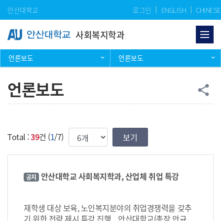
Skip Menu
안산대학교
로그인
ENGLISH
CHINESE
사회복지학과
언론보도
언론보도
언론보도
공
share
한번에 보여질 게시물 갯수
Total :
39
건 (
1
/7)
안산대학교 사회복지학과, 산업체 취업 특강
공지
재학생 대상 보육, 노인복지분야의 취업경쟁력을 갖추
기 위한 전략 제시 특강 진행 안산대학교(총장 안규