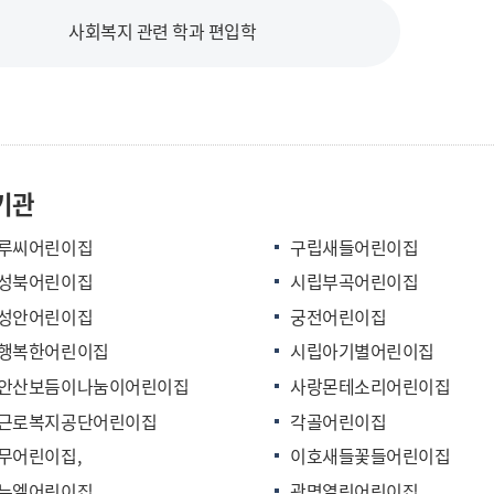
사회복지 관련 학과 편입학
기관
루씨어린이집
구립새들어린이집
성북어린이집
시립부곡어린이집
성안어린이집
궁전어린이집
행복한어린이집
시립아기별어린이집
안산보듬이나눔이어린이집
사랑몬테소리어린이집
근로복지공단어린이집
각골어린이집
무어린이집,
이호새들꽃들어린이집
누엘어린이집
광명열린어린이집