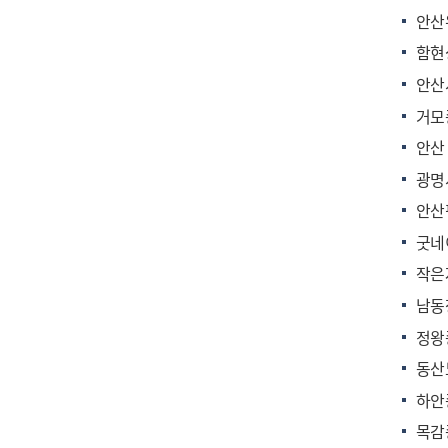
안산
함현
안산
거모
안산 
광명
안산
굿네
작은
남동
정왕
동산
하안
목감