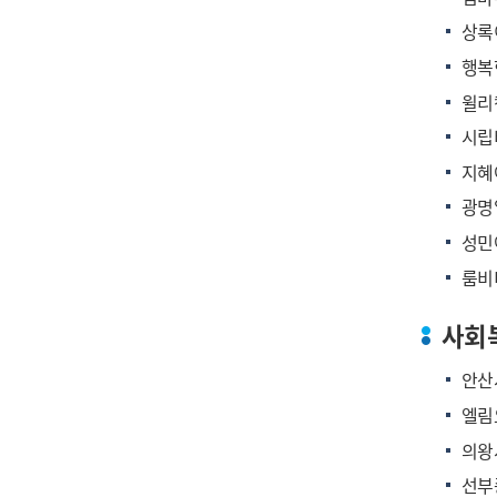
상록
행복
윌리
시립
지혜
광명
성민
룸비
사회
안산
엘림
의왕
선부