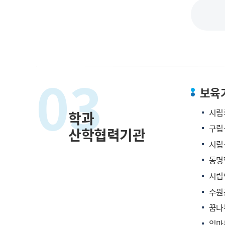
03
보육
시립
학과
구립
산학협력기관
시립
동명
시립
수원
꿈나
임마