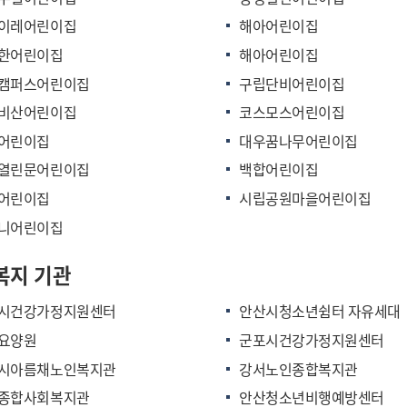
이레어린이집
해아어린이집
한어린이집
해아어린이집
캠퍼스어린이집
구립단비어린이집
비산어린이집
코스모스어린이집
어린이집
대우꿈나무어린이집
열린문어린이집
백합어린이집
어린이집
시립공원마을어린이집
니어린이집
복지 기관
시건강가정지원센터
안산시청소년쉼터 자유세대
요양원
군포시건강가정지원센터
시아름채노인복지관
강서노인종합복지관
종합사회복지관
안산청소년비행예방센터