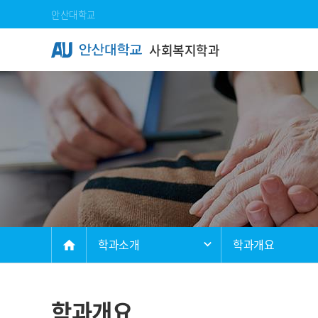
Skip Menu
안산대학교
사회복지학과
메인
학과소개
학과개요
home
학과개요