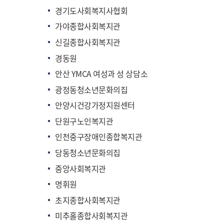
경기도사회복지사협회
가야종합사회복지관
신길종합사회복지관
경동원
안산 YMCA 여성과 성 상담소
광정동청소년문화의집
안양시건강가정지원센터
단원구노인복지관
인천중구장애인종합복지관
당동청소년문화의집
중앙사회복지관
명휘원
초지종합사회복지관
미추홀종합사회복지관