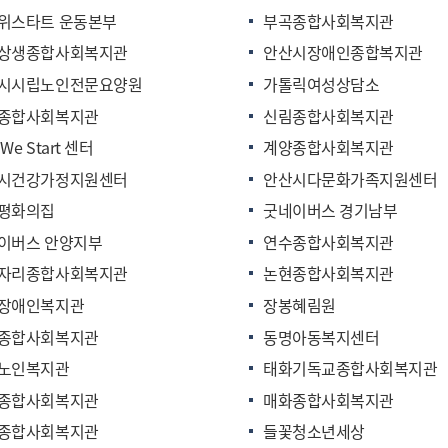
위스타트 운동본부
부곡종합사회복지관
상생종합사회복지관
안산시장애인종합복지관
시시립노인전문요양원
가톨릭여성상담소
종합사회복지관
신림종합사회복지관
We Start 센터
계양종합사회복지관
시건강가정지원센터
안산시다문화가족지원센터
평화의집
굿네이버스 경기남부
이버스 안양지부
연수종합사회복지관
자리종합사회복지관
논현종합사회복지관
장애인복지관
장봉혜림원
종합사회복지관
동명아동복지센터
노인복지관
태화기독교종합사회복지관
종합사회복지관
매화종합사회복지관
종합사회복지관
들꽃청소년세상