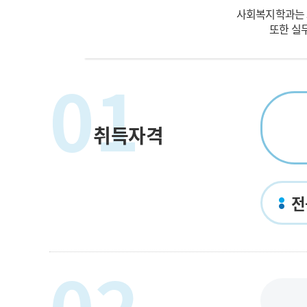
사회복지학과는 
또한 실
01
취득자격
전
02