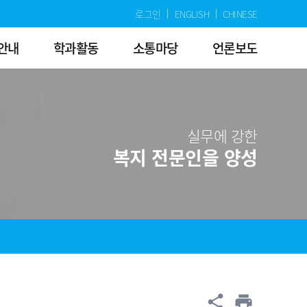
로그인
ENGLISH
CHINESE
안내
학과활동
소통마당
언론보도
실무에 강한
복지 전문인을 양성
공유
share
print