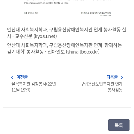
안산대 사회복지학과, 구립용산장애인복지관 연계 봉사활동 실
시 - 교수신문 (kyosu.net)
안산대 사회복지학과, 구립용산장애인복지관 연계 ‘함께하는
걷기대회’ 봉사활동 - 신아일보 (shinailbo.co.kr)
이전글
다음글
navigate_before
navigate_next
율목복지관 김장봉사(22년
구립용산노인복지관 연계
11월 19일)
봉사활동
목록