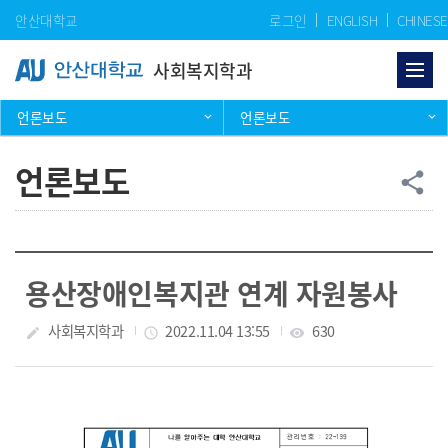
Skip Menu
안산대학교
로그인
ENGLISH
CHINESE
사회복지학과
언론보도
언론보도
언론보도
공
share
용산장애인복지관 연계 자원봉사
작성자
사회복지학과
작성일
2022.11.04 13:55
조회수
630
create
access_time
visibility