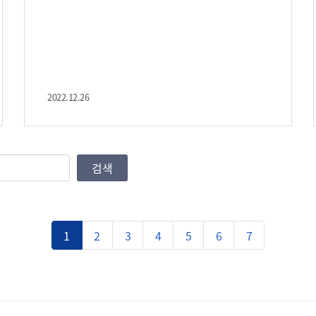
득, 그리고 복지 기관에서 봉사활동을 많이 하
라”고 조언하였다. 김태한 사회복지학과장은 “최
근 노령인구와 복지 수요 증가로 인해 현장 적합
도가 높은 인력개발이 필요하다. 사회복지학과에
서도 실무능력향상을 위한 현장 연계 특화 교육프
로그램들을 운영 중이다”라고 하였다. 한편 안산
대학교 사회복지학과는 20년 이상 사회복지사와
2022.12.26
보육교사를 배출하였으며 현재 3년제 전문학사과
정과 1년제 학사학위 과정을 연속적으로 운영하
여 졸업 시에 학사학위뿐만 아니라 사회복지
사, 보육교사, 청소년지도사 등의 국가 자격증 취
검색
득이 가능하다.
1
2
3
4
5
6
7