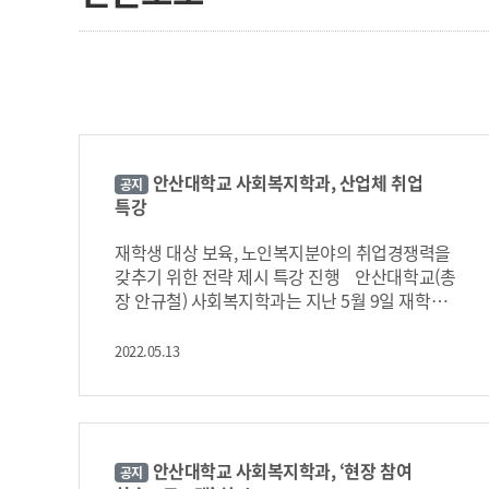
안산대학교 사회복지학과, 산업체 취업
공지
특강
재학생 대상 보육, 노인복지분야의 취업경쟁력을
갖추기 위한 전략 제시 특강 진행 안산대학교(총
장 안규철) 사회복지학과는 지난 5월 9일 재학생
을 대상으로 산업체 시설장 초청 취업특강을 실시
했다. 이날 특강은 사회복지학과 전공인 복지 및
2022.05.13
보육분야의 구인동향, 취업시장 전망, 직무전문성
향상 등에 대한 이해를 돕기 위하여 졸업생이 재
직 중인 어린이집 원장, 노인장기요양 시설장을
초빙하여 진행되었다. 강사들은 저출산 고령사회
라는 거대한 사회적 변화 속에서 보육분야와 노인
안산대학교 사회복지학과, ‘현장 참여
공지