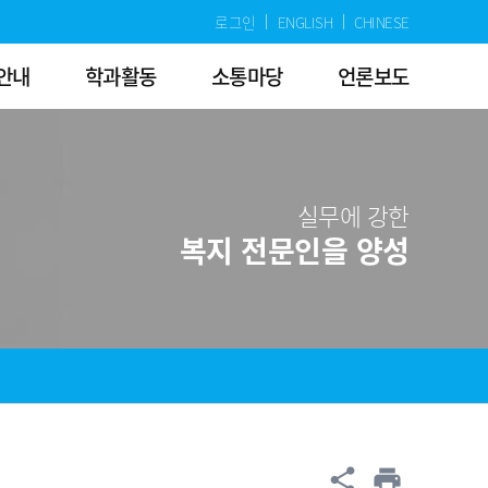
로그인
ENGLISH
CHINESE
안내
학과활동
소통마당
언론보도
실무에 강한
복지 전문인을 양성
공유
share
print