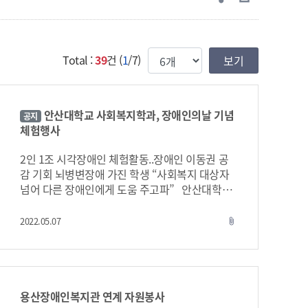
한번에 보여질 게시물 갯수
Total :
39
건 (
1
/7)
안산대학교 사회복지학과, 장애인의날 기념
공지
체험행사
2인 1조 시각장애인 체험활동..장애인 이동권 공
감 기회 뇌병변장애 가진 학생 “사회복지 대상자
넘어 다른 장애인에게 도움 주고파” 안산대학교
(총장 안규철) 사회복지학과는 20일 장애인의날
기념 ‘시각장애인 체험활동’을 진행했다고 밝혔
2022.05.07
attach_file
다. 이날 행사는 최근 사회적 관심사인 장애인 이
동권에 대한 재학생들의 체험으로 장애인복지의
필요성에 대하여 공감하는 기회가 됐다. 순서는
김태한 사회복지학과장의 ‘시각장애인에 대한 에
티켓 및 시각장애인 지팡이 사용법’ 특강 이후 학
용산장애인복지관 연계 자원봉사