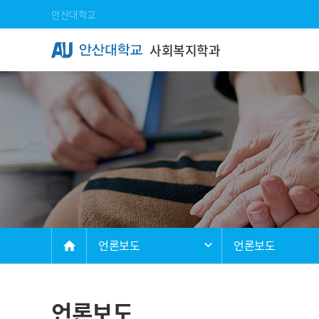
Skip Menu
안산대학교
사회복지학과
메인
언론보도
언론보도
home
언론보도