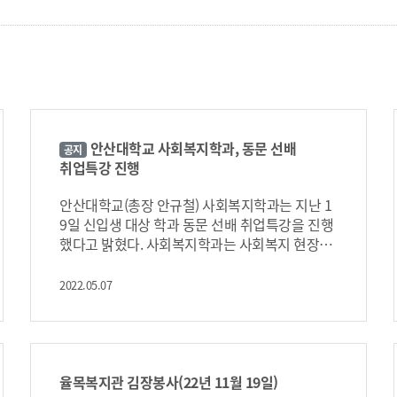
안산대학교 사회복지학과, 동문 선배
공지
취업특강 진행
안산대학교(총장 안규철) 사회복지학과는 지난 1
9일 신입생 대상 학과 동문 선배 취업특강을 진행
했다고 밝혔다. 사회복지학과는 사회복지 현장에
서 근무하는 3명의 졸업생을 강사로 초청하여 신
입생들이 진로를 위해 알아야 할 것, 준비해야 할
2022.05.07
것 그리고 최근 취업 동향에 관한 내용을 강의하
였다. 강사로 참여한 졸업생들은 공통적으로 “사
회복지 분야는 대인서비스 영역이므로 학력보다
는 실무능력을 중요시한다. 재학 중에 직무수행에
도움이 되는 전산 자격증과 1종 운전면허증 취
율목복지관 김장봉사(22년 11월 19일)