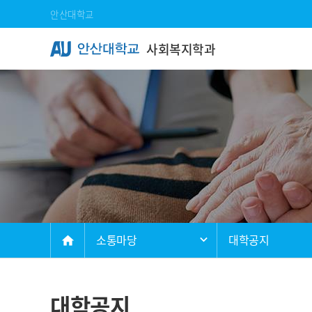
Skip Menu
안산대학교
사회복지학과
메인
소통마당
대학공지
home
대학공지