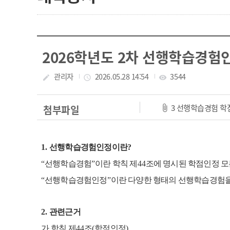
2026학년도 2차 선행학습경험인
작성자
관리자
작성일
2026.05.28 14:54
조회수
3544
create
access_time
visibility
3 선행학습경험 학
첨부파일
1.
선행학습경험인정이란
?
“
선행학습경험
”
이란 학칙 제
44
조에 명시된 학점인정 모
“
선행학습경험인정
”
이란 다양한 형태의 선행학습경험을
2.
관련근거
가
.
학칙 제
44
조
(
학점인정
)