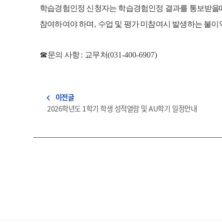
학습경험인정 신청자는 학습경험인정 결과를 통보받을때
참여하여야 하며
,
수업 및 평가 미참여시 발생하는 불이
☎
문의 사항
:
교무처
(031-400-6907)
이전글
navigate_before
2026학년도 1학기 학생 성적열람 및 AU학기 일정안내