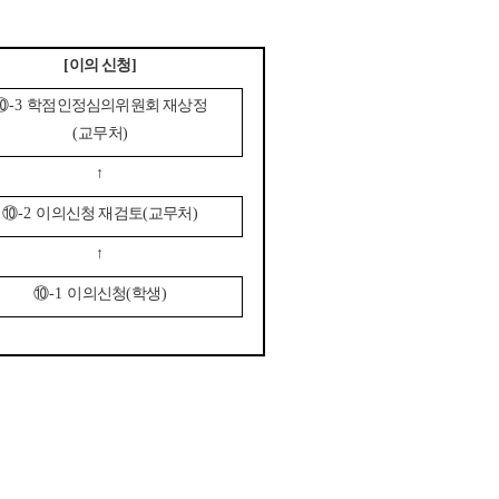
[
이의 신청
]
⑩
-3
학점인정심의위원회 재상정
(
교무처
)
↑
⑩
-2
이의신청 재검토
(
교무처
)
↑
⑩
-1
이의신청
(
학생
)