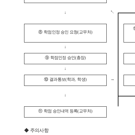
↖
↓
⑧
학점인정 승인 요청
(
교무처
)
↓
⑨
학점인정 승인
(
총장
)
↓
→
⑩
결과통보
(
학과
,
학생
)
↓
⑪
학점 승인내역 등록
(
교무처
)
◆
주의사항