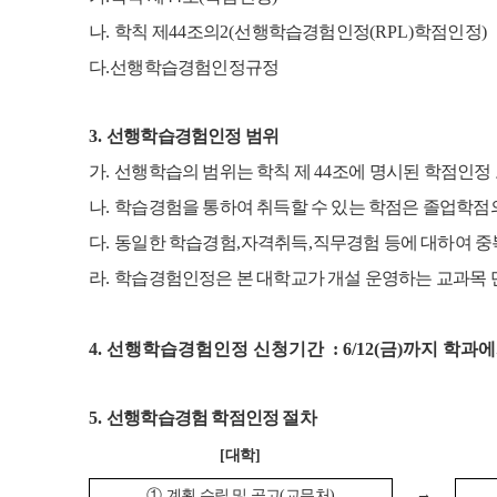
나
.
학칙 제
44
조의
2(
선행학습경험인정
(RPL)
학점인정
)
다
.
선행학습경험인정규정
3.
선행학습경험인정 범위
가
.
선행학습의 범위는 학칙 제
44
조에 명시된 학점인정 
나
.
학습경험을 통하여 취득할 수 있는 학점은 졸업학점
다
.
동일한 학습경험
,
자격취득
,
직무경험 등에 대하여 
라
.
학습경험인정은 본 대학교가 개설 운영하는 교과목 
4. 선행학습경험인정 신청기간 : 6/12(금)까지 학과
5.
선행학습경험 학점인정 절차
[
대학
]
→
①
계획 수립 및 공고
(
교무처
)