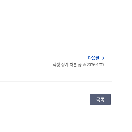
다음글
navigate_next
학생 징계 처분 공고(2026-1호)
목록