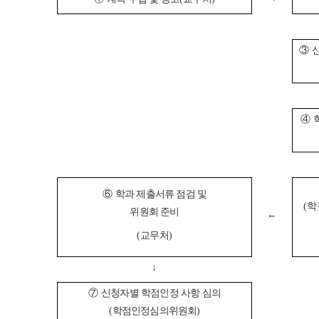
③
④
⑥
학과 제출서류 점검 및
(
학
위원회 준비
←
(
교무처
)
↓
⑦
신청자별 학점인정 사항 심의
(
학점인정심의위원회
)