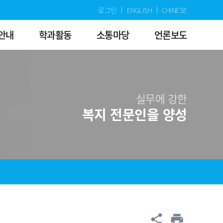
로그인
ENGLISH
CHINESE
안내
학과활동
소통마당
언론보도
실무에 강한
복지 전문인을 양성
공유
share
print