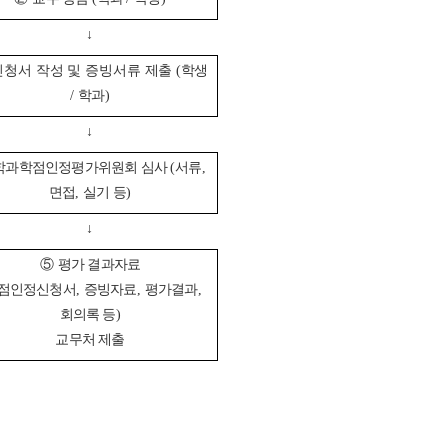
↓
신청서 작성 및 증빙서류 제출
(
학생
/
학과
)
↓
학과학점인정평가위원회 심사
(
서류
,
면접
,
실기 등
)
↓
⑤
평가 결과자료
점인정신청서
,
증빙자료
,
평가결과
,
회의록 등
)
교무처 제출