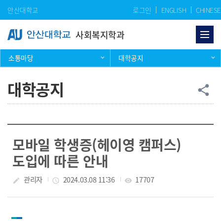
Skip Menu
안산대학교
로그인
ENGLISH
CHINESE
사회복지학과
소통마당
대학공지
대학공지
공
share
모바일 학생증(헤이영 캠퍼스)
도입에 따른 안내
작성자
관리자
작성일
2024.03.08 11:36
조회수
17707
create
access_time
visibility