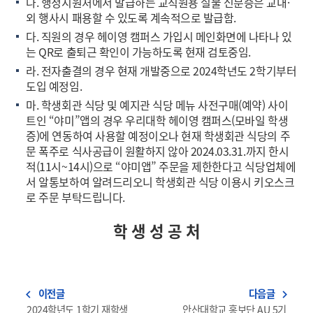
나. 행정지원처에서 발급하는 교직원용 실물 신분증은 교내·
외 행사시 패용할 수 있도록 계속적으로 발급함.
다. 직원의 경우 헤이영 캠퍼스 가입시 메인화면에 나타나 있
는 QR로 출퇴근 확인이 가능하도록 현재 검토중임.
라. 전자출결의 경우 현재 개발중으로 2024학년도 2학기부터
도입 예정임.
마. 학생회관 식당 및 예지관 식당 메뉴 사전구매(예약) 사이
트인 “야미”앱의 경우 우리대학 헤이영 캠퍼스(모바일 학생
증)에 연동하여 사용할 예정이오나 현재 학생회관 식당의 주
문 폭주로 식사공급이 원활하지 않아 2024.03.31.까지 한시
적(11시~14시)으로 “야미앱” 주문을 제한한다고 식당업체에
서 알통보하여 알려드리오니 학생회관 식당 이용시 키오스크
로 주문 부탁드립니다.
학 생 성 공 처
이전글
다음글
navigate_before
navigate_next
2024학년도 1학기 재학생
안산대학교 홍보단 AU 5기