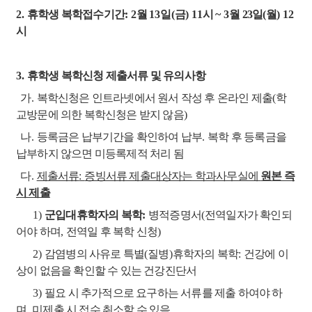
2.
휴학생 복학접수기간
: 2
월
13
일
(
금
) 11
시
~ 3
월 23
일
(
월
) 12
시
3.
휴학생 복학신청 제출서류 및 유의사항
가
.
복학신청은 인트라넷에서 원서 작성 후 온라인 제출
(
학
교방문에 의한 복학신청은 받지 않음
)
나
.
등록금은 납부기간을 확인하여 납부
.
복학 후 등록금을
납부하지 않으면 미등록제적 처리 됨
다
.
제출서류
:
증빙서류 제출대상자는 학과사무실에
원본 즉
시 제출
1)
군입대휴학자의 복학
:
병적증명서
(
전역일자가 확인되
어야 하며
,
전역일 후 복학 신청
)
2)
감염병의 사유로 특별
(
질병
)
휴학자의 복학
:
건강에 이
상이 없음을 확인할 수 있는 건강진단서
3)
필요 시 추가적으로 요구하는 서류를 제출 하여야 하
며
,
미제출 시 접수 취소할 수 있음