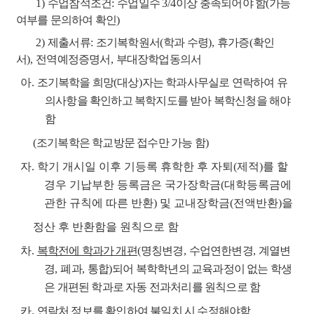
1)
수업참석조건
:
수업일수
3/4
이상 충족되어야 함
(
가능
여부를 문의하여 확인
)
2)
제출서류
:
조기복학원서
(
학과 수령
),
휴가증
(
확인
서
),
전역예정증명서
,
부대장학업동의서
아
.
조기복학을 희망
(
대상
)
자는 학과사무실로 연락하여 유
의사항을 확인하고 복학지도를 받아 복학신청을 해야
함
(
조기복학
은 학교방문 접수만 가능 함
)
자
. 학기 개시일 이후 기등록 휴학한 후 자퇴(제적)를 할
경우 기납부한 등록금은 국가장학금(대학등록금에
관한 규칙에 따른 반환) 및 교내장학금(전액반환)을
정산 후 반환함을 원칙으로 함
차
.
복학전에 학과가 개편
(
명칭변경
,
수업연한변경
,
계열변
경
,
폐과
,
통합
)
되어 복학학년의 교육과정이 없는 학생
은 개편된 학과로 자동 전과처리를 원칙으로 함
카
.
연락처 정보를 확인하여 불일치 시 수정해야함