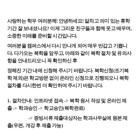
사랑하는 학우 여러분께! 안녕하세요! 알차고 의미 있는 휴학
기간 잘 보내셨나요? 이제 그리운 친구들과 함께 웃고 배우며,
소중한 미래를 준비할 시간입니다.
여러분을 캠퍼스에서 다시 만나게 되어 매우 반갑고 기쁩니
다. 다가오는 복학을 앞두고, 아래와 같이 복학 절차 및 유의사
항을 안내드리오니 꼭 확인하신 후
정해진 기간 내에 신청해 주시기 바랍니다. 복학신청(조기복
학 제외)은 학교방문 없이 온라인 신청으로 진행되오니 복학
절차를 다시한번 더 확인하여 주시기 바랍니다.
1.
절차안내
:
인트라넷 접속
->
복학 원서 작성 및 온라인 제
출
->
학과승인
->
학교승인
(
복학완료
)
->
증빙서류 제출대상자는 학과사무실에 원본 제
출
(
우편
,
개강 후 제출 가능
)