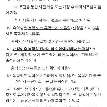
※
우편을 통한 사전 제출 또는 개강 후 학과사무실 제출
이 가능
※
미제출 시 미복학제적
(
또는 복학취소
)
처리 됨
라
.
휴학생은
복학 또는 휴학연기
(
재휴학
)
신청을 하지 않을
시
미복학 제적
처리함
휴학연기
(
재휴학
)
절차 및 기간
은
휴학안내를 참고
마
.
개강이후 복학일 전까지의 수업에 대해서는 결석
처리
됨
(
다만
, 개강일 후에 군전역에 의한
복학자는
전역일까지
출석인정 처리 되며
출석인정 여부를 반드시 확인해야 함
)
바
.
복학일은 복학원서 온라인 제출일 임
.
단
,
복학기간 중 군
전역자는 전역일 다음날 복학신청 권고
사
.
미전역 상태이지만
,
개강일
3
주
(03.23.(
월
)) 이
후 전역예
정자도 휴가기간을 이용하여 실질적으로
수업 참석이 가능한
경우에는 해당서류를 첨부하여 복학 할 수 있음