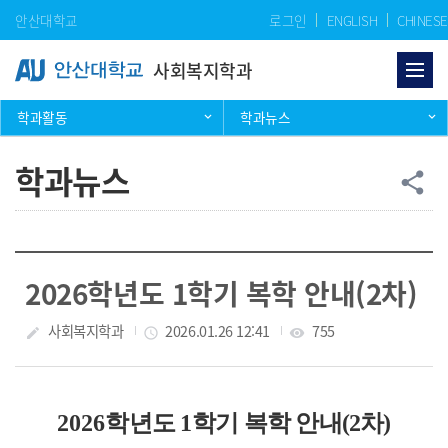
Skip Menu
안산대학교
로그인
ENGLISH
CHINESE
사회복지학과
학과활동
학과뉴스
학과뉴스
공
share
2026학년도 1학기 복학 안내(2차)
작성자
사회복지학과
작성일
2026.01.26 12:41
조회수
755
create
access_time
visibility
2026
학년도
1
학기 복학 안내(2차)