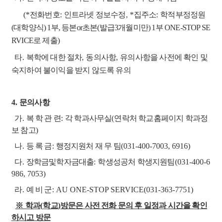
(*
전화번호
:
인트라넷 정보수정
,
*
집주소
:
학적부정정원
(
대학양식
) 1
부
, 등본or초본(발급3개월미만) 1부 ONE-STOP SE
RVICE로 제출)
타
.
복학에 대한 절차
,
동의사항
,
유의사항을 사전에 확인 및
숙지하여 불이익을 받지 않도록 유의
4.
문의사항
가
.
복 학 관 련
:
각 학과사무실
(
연락처 학교홈페이지 학과정
보 참고
)
나
.
등 록 금
:
행정지원처 재 무 팀
(031-400-7003, 6916)
다
.
장학금및학자금대출
:
학생성공처 학생지원팀
(031-400-6
986, 7053)
라
.
예 비 군
: AU ONE-STOP SERVICE(031-363-7751)
※
학과
(
학교
)
방문은 사전 전화 문의 후 일정과 시간을 확인
하시고 방문