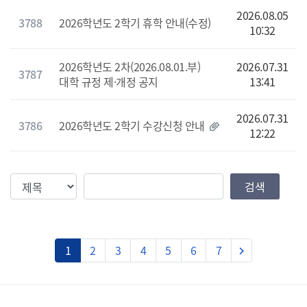
2026.08.05
3788
2026학년도 2학기 휴학 안내(수정)
10:32
2026학년도 2차(2026.08.01.부)
2026.07.31
3787
대학 규정 제·개정 공지
13:41
2026.07.31
3786
2026학년도 2학기 수강신청 안내
12:22
검색조건
검색값
검색
다음
1
2
3
4
5
6
7
keyboard_arrow_right