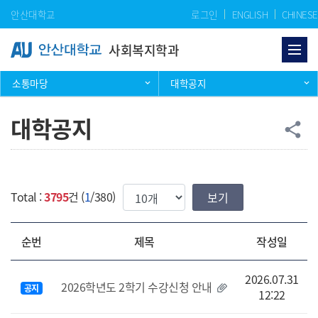
Skip Menu
안산대학교
로그인
ENGLISH
CHINESE
사회복지학과
소통마당
대학공지
대학공지
공
share
한번에 보여질 게시물 갯수
Total :
3795
건 (
1
/380)
순번
제목
작성일
2026.07.31
2026학년도 2학기 수강신청 안내
공지
12:22