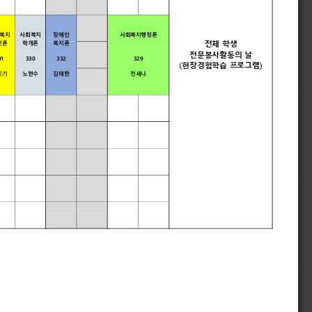
복지
사회복지
장애인
사회복지행정론
전체 학생
천론
학개론
복지론
전문봉사활동의 날
01
330
332
329
(현장경험학습 프로그램)
미기
노현수
김태한
전세나